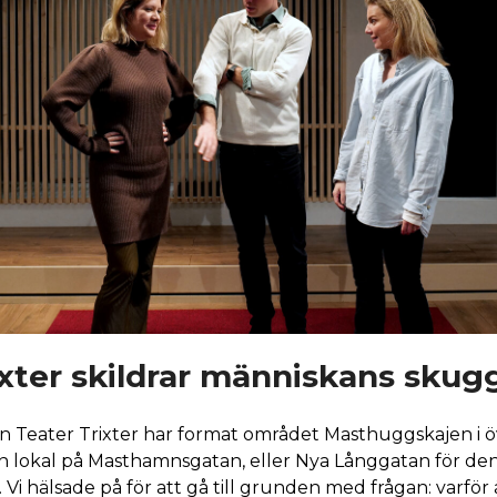
ixter skildrar människans skug
n Teater Trixter har format området Masthuggskajen i öv
n lokal på Masthamnsgatan, eller Nya Långgatan för den 
Vi hälsade på för att gå till grunden med frågan: varför