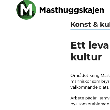
Skip
Open
Close
to
mobile
mobile
content
menu
menu
Konst & ku
Ett lev
kultur
Området kring Masth
människor som bryr s
välkomnande plats.
Arbete pågår i samv
nya som etablerade