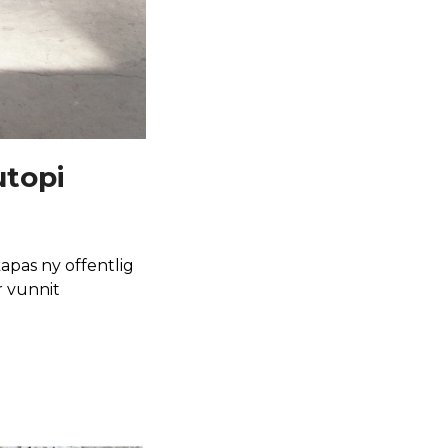
utopi
apas ny offentlig
r vunnit