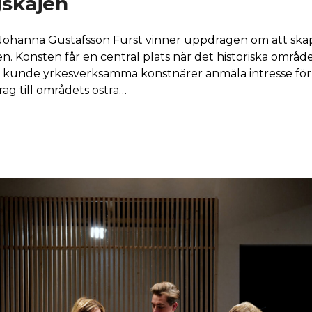
skajen
 Johanna Gustafsson Fürst vinner uppdragen om att skap
. Konsten får en central plats när det historiska område
as kunde yrkesverksamma konstnärer anmäla intresse för
ag till områdets östra…