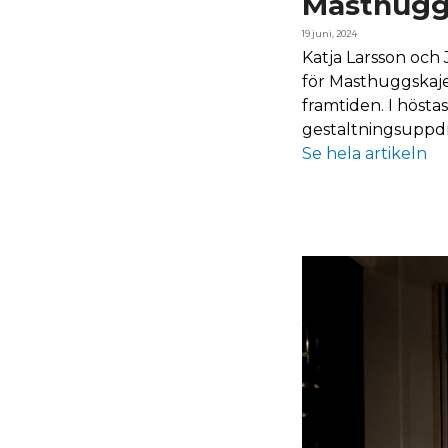
Masthugg
19 juni, 2024
Katja Larsson och
för Masthuggskajen
framtiden. I höst
gestaltningsuppdr
Se hela artikeln