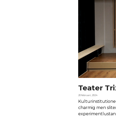
Teater Tr
20 februari, 2024
Kulturinstitutione
charmig men slite
experimentlustan. 