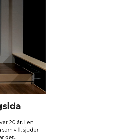
gsida
er 20 år. I en
som vill, sjuder
 är det…