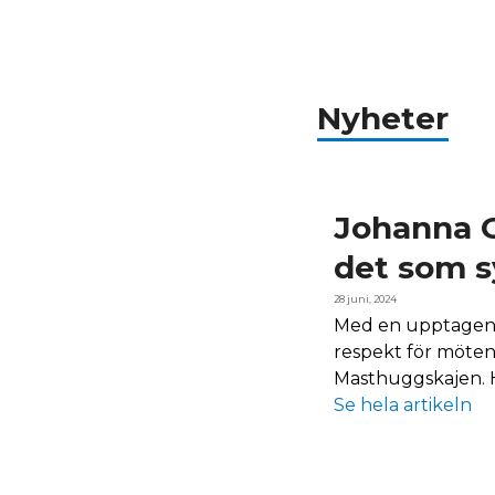
Nyheter
Johanna G
det som s
28 juni, 2024
Med en upptagenh
respekt för möten
Masthuggskajen. 
Se hela artikeln