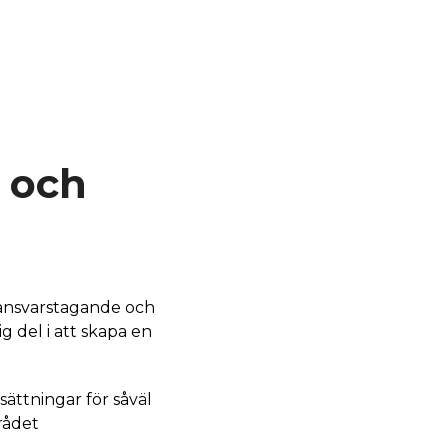
 och
 ansvarstagande och
g del i att skapa en
ättningar för såväl
rådet