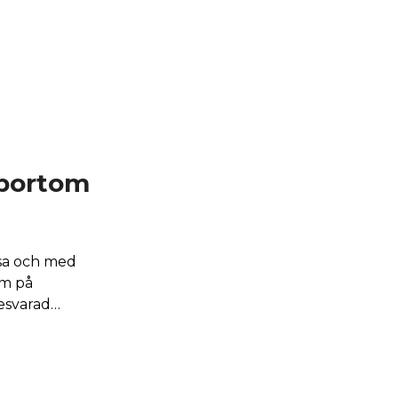
 bortom
sa och med
am på
esvarad…