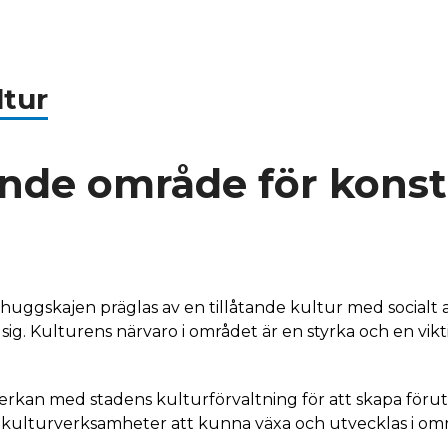
ltur
ande område för konst
uggskajen präglas av en tillåtande kultur med socialt
ig. Kulturens närvaro i området är en styrka och en vikti
erkan med stadens kulturförvaltning för att skapa föruts
 kulturverksamheter att kunna växa och utvecklas i om