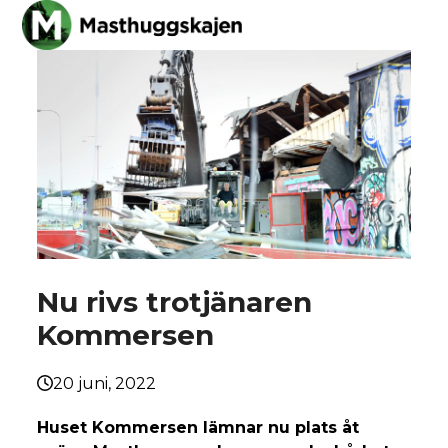
Skip
Open
Close
to
mobile
mobile
content
menu
menu
Nu rivs trotjänaren
Kommersen
20 juni, 2022
Huset Kommersen lämnar nu plats åt