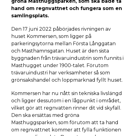
gröna Masthuggsparken, som ska både ta
hand om regnvattnet och fungera som en
samlingsplats.
Den 17 juni 2022 påbörjades rivningen av
huset Kommersen, som ligger på
parkeringsytorna mellan Första Långgatan
och Masthamnsgatan. Huset är den sista
byggnaden från trävaruindustrin som funnits i
Masthugget under 1900-talet. Förutom
trävaruindustri har verksamheter så som
grönsakshandel och loppmarknad fyllt huset.
Kommersen har nu nått sin tekniska livslängd
och ligger dessutom i en lågpunkt i området,
vilket gör att regnvatten rinner dit vid skyfall.
Den ska ersättas med gröna
Masthuggsparken, som förutom att ta hand
om regnvattnet kommer att fylla funktionen