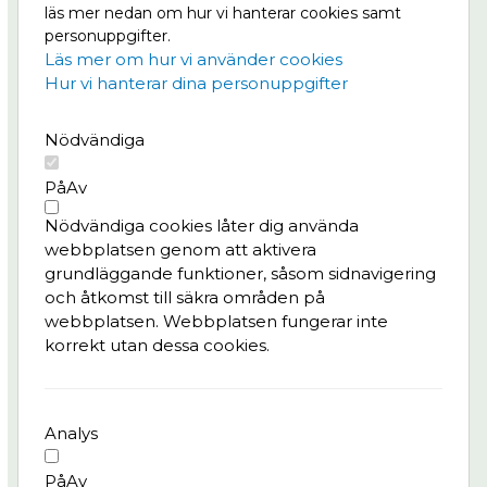
läs mer nedan om hur vi hanterar cookies samt
båda sidor om älven. Läs mer om Masthuggskajen
personuppgifter.
på
Göteborg växer.
Läs mer om hur vi använder cookies
Hur vi hanterar dina personuppgifter
Meny
Nödvändiga
Projektet
Nyheter
På
Av
Bygg- och trafikinfo
Nödvändiga cookies låter dig använda
Konst & kultur
webbplatsen genom att aktivera
Frågor & svar
grundläggande funktioner, såsom sidnavigering
och åtkomst till säkra områden på
Integritetspolicy
webbplatsen. Webbplatsen fungerar inte
korrekt utan dessa cookies.
Kontaktperson
Pedro Batista, tf. delprogramledare Kvarter,
Älvstranden Utveckling AB
Analys
pedro.batista@alvstranden.goteborg.se
På
Av