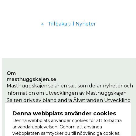
Tillbaka till Nyheter
Om
masthuggskajen.se
Masthuggskajen.se är en sajt som delar nyheter och
information om utvecklingen av Masthuggskajen.
Sajten drivs av bland andra Älvstranden Utveckling
som är en del av Göteborgs Stad.
Denna webbplats använder cookies
Denna webbplats använder cookies för att förbättra
Masthuggkajen är en del av Vision Älvstaden,
användarupplevelsen. Genom att använda
Nordens största stadsutvecklingsprojekt där
webbplatsen samtycker du till nödvändiga cookies,
centrala Göteborg ska växa till dubbel storlek, på