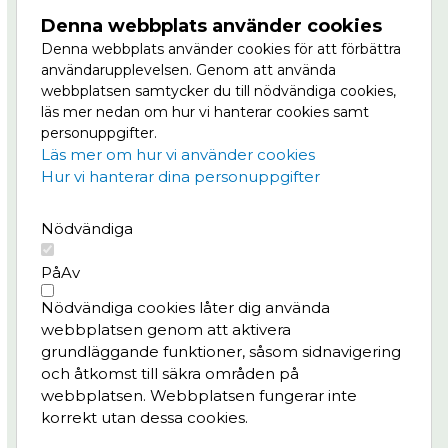
Masthuggskajen.se är en sajt som delar nyheter och
Denna webbplats använder cookies
information om utvecklingen av Masthuggskajen.
Denna webbplats använder cookies för att förbättra
Sajten drivs av bland andra Älvstranden Utveckling
användarupplevelsen. Genom att använda
som är en del av Göteborgs Stad.
webbplatsen samtycker du till nödvändiga cookies,
läs mer nedan om hur vi hanterar cookies samt
Masthuggkajen är en del av Vision Älvstaden,
personuppgifter.
Nordens största stadsutvecklingsprojekt där
Läs mer om hur vi använder cookies
centrala Göteborg ska växa till dubbel storlek, på
Hur vi hanterar dina personuppgifter
båda sidor om älven. Läs mer om Masthuggskajen
på
Göteborg växer.
Nödvändiga
På
Av
Meny
Projektet
Nödvändiga cookies låter dig använda
webbplatsen genom att aktivera
Nyheter
grundläggande funktioner, såsom sidnavigering
Bygg- och trafikinfo
och åtkomst till säkra områden på
Konst & kultur
webbplatsen. Webbplatsen fungerar inte
korrekt utan dessa cookies.
Frågor & svar