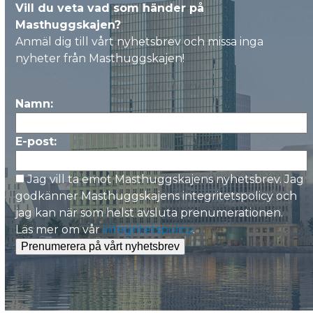
Håll dig uppdaterad om utvecklingen -
prenumerera på vårt nyhetsbrev!
Vill du veta vad som händer på
Masthuggskajen?
Anmäl dig till vårt nyhetsbrev och missa inga
nyheter från Masthuggskajen!
Namn:
E-post:
Jag vill ta emot Masthuggskajens nyhetsbrev. Jag
godkänner Masthuggskajens integritetspolicy och
jag kan när som helst avsluta prenumerationen.
Läs mer om vår
integritetspolicy
.