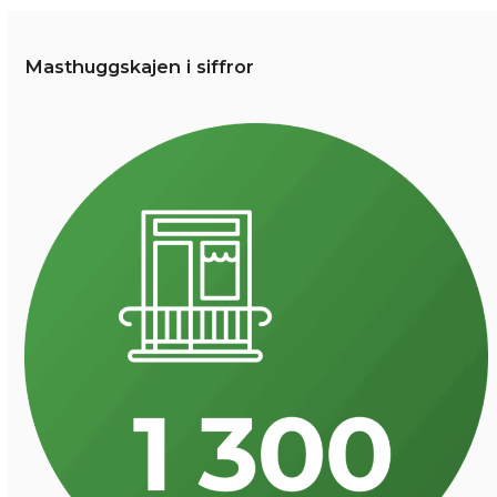
Läs hela nyheten
Masthuggskajen i siffror