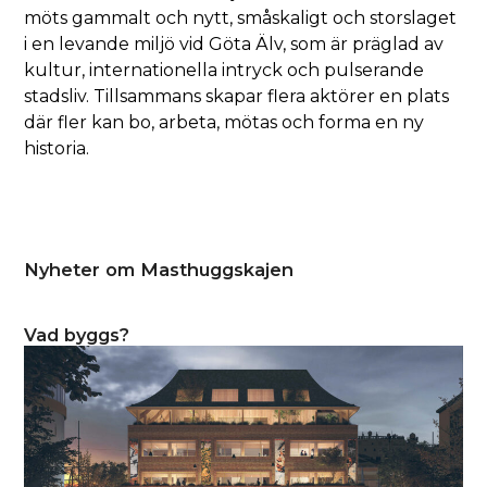
stadsdel i centrala Göteborg som knyter samman
Järntorget, Långgatorna och hamnen – ett
område som alltid haft själen nära världen. Här
möts gammalt och nytt, småskaligt och storslaget
i en levande miljö vid Göta Älv, som är präglad av
kultur, internationella intryck och pulserande
stadsliv. Tillsammans skapar flera aktörer en plats
där fler kan bo, arbeta, mötas och forma en ny
historia.
Nyheter om Masthuggskajen
Vad byggs?