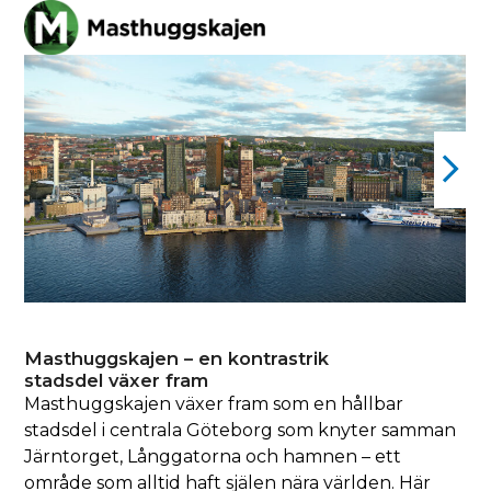
Skip
Open
Close
to
mobile
mobile
content
menu
menu
previous
ne
slide
sli
Masthuggskajen – en kontrastrik
stadsdel växer fram
Masthuggskajen växer fram som en hållbar