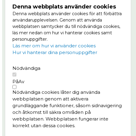
som är en del av Göteborgs Stad.
Denna webbplats använder cookies
Denna webbplats använder cookies för att förbättra
Masthuggkajen är en del av Vision Älvstaden,
användarupplevelsen. Genom att använda
Nordens största stadsutvecklingsprojekt där
webbplatsen samtycker du till nödvändiga cookies,
centrala Göteborg ska växa till dubbel storlek, på
läs mer nedan om hur vi hanterar cookies samt
båda sidor om älven. Läs mer om Masthuggskajen
personuppgifter.
på
Göteborg växer.
Läs mer om hur vi använder cookies
Hur vi hanterar dina personuppgifter
Meny
Nödvändiga
Projektet
Nyheter
På
Av
Bygg- och trafikinfo
Nödvändiga cookies låter dig använda
Konst & kultur
webbplatsen genom att aktivera
Frågor & svar
grundläggande funktioner, såsom sidnavigering
och åtkomst till säkra områden på
Integritetspolicy
webbplatsen. Webbplatsen fungerar inte
korrekt utan dessa cookies.
Kontaktperson