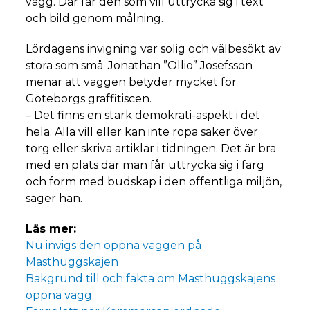
vägg. Där får den som vill uttrycka sig i text
och bild genom målning.
Lördagens invigning var solig och välbesökt av
stora som små. Jonathan ”Ollio” Josefsson
menar att väggen betyder mycket för
Göteborgs graffitiscen.
– Det finns en stark demokrati-aspekt i det
hela. Alla vill eller kan inte ropa saker över
torg eller skriva artiklar i tidningen. Det är bra
med en plats där man får uttrycka sig i färg
och form med budskap i den offentliga miljön,
säger han.
Läs mer:
Nu invigs den öppna väggen på
Masthuggskajen
Bakgrund till och fakta om Masthuggskajens
öppna vägg