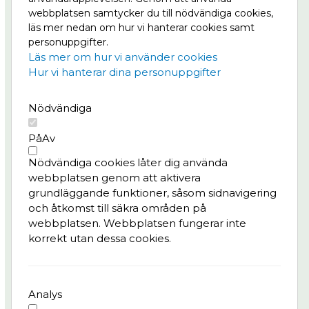
Nordens största stadsutvecklingsprojekt där
webbplatsen samtycker du till nödvändiga cookies,
centrala Göteborg ska växa till dubbel storlek, på
läs mer nedan om hur vi hanterar cookies samt
båda sidor om älven. Läs mer om Masthuggskajen
personuppgifter.
på
Göteborg växer.
Läs mer om hur vi använder cookies
Hur vi hanterar dina personuppgifter
Meny
Nödvändiga
Projektet
Nyheter
På
Av
Bygg- och trafikinfo
Nödvändiga cookies låter dig använda
Konst & kultur
webbplatsen genom att aktivera
Frågor & svar
grundläggande funktioner, såsom sidnavigering
och åtkomst till säkra områden på
Integritetspolicy
webbplatsen. Webbplatsen fungerar inte
korrekt utan dessa cookies.
Kontaktperson
Pedro Batista, tf. delprogramledare Kvarter,
Älvstranden Utveckling AB
Analys
pedro.batista@alvstranden.goteborg.se