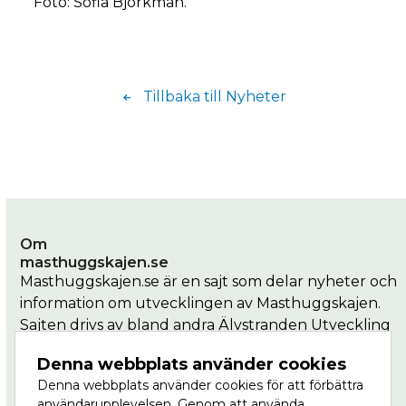
Foto: Sofia Björkman.
Tillbaka till Nyheter
Om
masthuggskajen.se
Masthuggskajen.se är en sajt som delar nyheter och
information om utvecklingen av Masthuggskajen.
Sajten drivs av bland andra Älvstranden Utveckling
som är en del av Göteborgs Stad.
Denna webbplats använder cookies
Denna webbplats använder cookies för att förbättra
Masthuggkajen är en del av Vision Älvstaden,
användarupplevelsen. Genom att använda