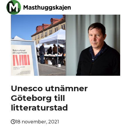
Skip
Open
Close
to
mobile
mobile
content
menu
menu
Unesco utnämner
Göteborg till
litteraturstad
18 november, 2021