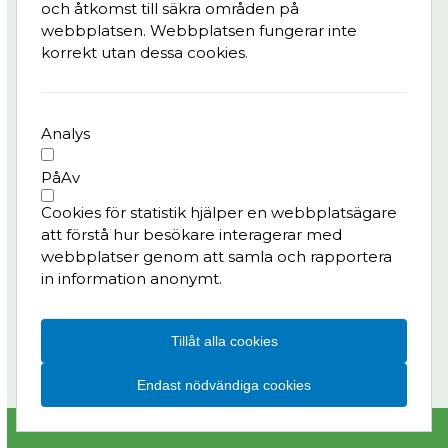
och åtkomst till säkra områden på
Integritetspolicy
webbplatsen. Webbplatsen fungerar inte
korrekt utan dessa cookies.
Kontaktperson
Pedro Batista, tf. delprogramledare Kvarter,
Älvstranden Utveckling AB
Analys
pedro.batista@alvstranden.goteborg.se
På
Av
Har du frågor till projektet?
Cookies för statistik hjälper en webbplatsägare
Kontakta oss:
att förstå hur besökare interagerar med
info.masthuggskajen@alvstranden.goteborg.se
webbplatser genom att samla och rapportera
in information anonymt.
Följ oss på:
LinkedIn
Instagram
Facebook
Tillåt alla cookies
Endast nödvändiga cookies