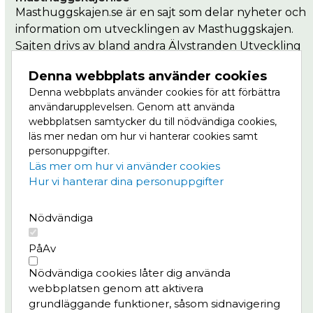
Masthuggskajen.se är en sajt som delar nyheter och
information om utvecklingen av Masthuggskajen.
Sajten drivs av bland andra Älvstranden Utveckling
som är en del av Göteborgs Stad.
Denna webbplats använder cookies
Denna webbplats använder cookies för att förbättra
Masthuggkajen är en del av Vision Älvstaden,
användarupplevelsen. Genom att använda
Nordens största stadsutvecklingsprojekt där
webbplatsen samtycker du till nödvändiga cookies,
centrala Göteborg ska växa till dubbel storlek, på
läs mer nedan om hur vi hanterar cookies samt
båda sidor om älven. Läs mer om Masthuggskajen
personuppgifter.
på
Göteborg växer.
Läs mer om hur vi använder cookies
Hur vi hanterar dina personuppgifter
Meny
Nödvändiga
Projektet
Nyheter
På
Av
Bygg- och trafikinfo
Nödvändiga cookies låter dig använda
Konst & kultur
webbplatsen genom att aktivera
Frågor & svar
grundläggande funktioner, såsom sidnavigering