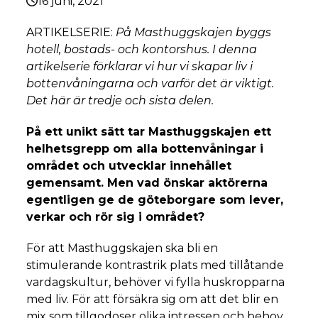
16 juni, 2021
ARTIKELSERIE:
På Masthuggskajen byggs
hotell, bostads- och kontorshus. I denna
artikelserie förklarar vi hur vi skapar liv i
bottenvåningarna och varför det är viktigt.
Det här är tredje och sista delen.
På ett unikt sätt tar Masthuggskajen ett
helhetsgrepp om alla bottenvåningar i
området och utvecklar innehållet
gemensamt. Men vad önskar aktörerna
egentligen ge de göteborgare som lever,
verkar och rör sig i området?
För att Masthuggskajen ska bli en
stimulerande kontrastrik plats med tillåtande
vardagskultur, behöver vi fylla huskropparna
med liv. För att försäkra sig om att det blir en
mix som tillgodoser olika intressen och behov,