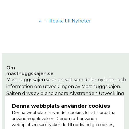
Tillbaka till Nyheter
Om
masthuggskajen.se
Masthuggskajen.se är en sajt som delar nyheter och
information om utvecklingen av Masthuggskajen.
Sajten drivs av bland andra Älvstranden Utveckling
som är en del av Göteborgs Stad.
Denna webbplats använder cookies
Denna webbplats använder cookies för att förbättra
Masthuggkajen är en del av Vision Älvstaden,
användarupplevelsen. Genom att använda
Nordens största stadsutvecklingsprojekt där
webbplatsen samtycker du till nödvändiga cookies,
centrala Göteborg ska växa till dubbel storlek, på