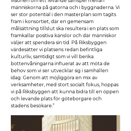
visionen om ett levande samspel mellan
människorna på gatorna och i byggnaderna. Vi
ser stor potential i den masterplan som tagits
fram i konsortiet, där en gemensam
målsättning tillslut ska resultera i en plats som
framkallar positiva känslor och där människor
väljer att spendera sin tid. På Riksbyggen
värdesätter vi platsens redan befintliga
kulturliv, samtidigt som vi vill berika
bottenvåningarna influerat av att möta de
behov som vi ser utvecklar sig i samhällen
idag. Genom att möjliggöra en mix av
verksamheter, med stort socialt fokus, hoppas
vi på Riksbyggen att kunna bidra till en öppen
och levande plats för göteborgare och
stadens besökare.”