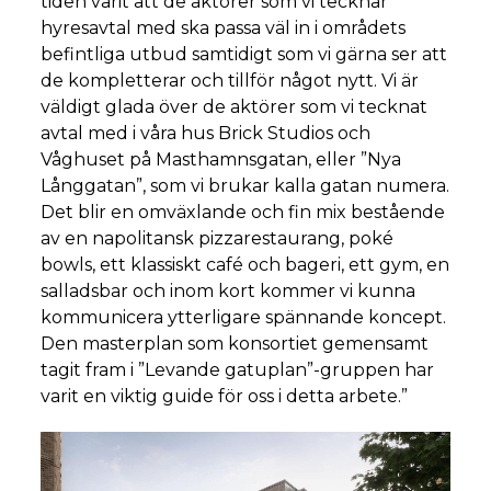
tiden varit att de aktörer som vi tecknar
hyresavtal med ska passa väl in i områdets
befintliga utbud samtidigt som vi gärna ser att
de kompletterar och tillför något nytt. Vi är
väldigt glada över de aktörer som vi tecknat
avtal med i våra hus Brick Studios och
Våghuset på Masthamnsgatan, eller ”Nya
Långgatan”, som vi brukar kalla gatan numera.
Det blir en omväxlande och fin mix bestående
av en napolitansk pizzarestaurang, poké
bowls, ett klassiskt café och bageri, ett gym, en
salladsbar och inom kort kommer vi kunna
kommunicera ytterligare spännande koncept.
Den masterplan som konsortiet gemensamt
tagit fram i ”Levande gatuplan”-gruppen har
varit en viktig guide för oss i detta arbete.”