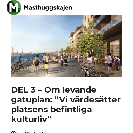
Skip
Open
Close
to
mobile
mobile
content
menu
menu
DEL 3 – Om levande
gatuplan: ”Vi värdesätter
platsens befintliga
kulturliv”