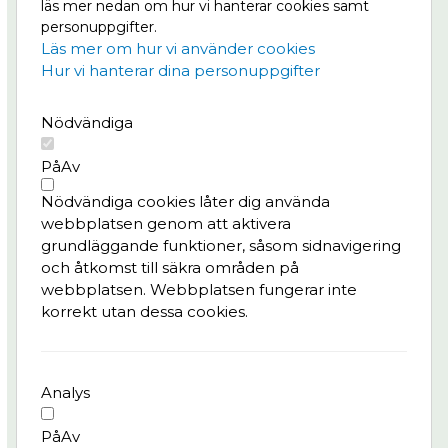
läs mer nedan om hur vi hanterar cookies samt
båda sidor om älven. Läs mer om Masthuggskajen
personuppgifter.
på
Göteborg växer.
Läs mer om hur vi använder cookies
Hur vi hanterar dina personuppgifter
Meny
Nödvändiga
Projektet
Nyheter
På
Av
Bygg- och trafikinfo
Nödvändiga cookies låter dig använda
Konst & kultur
webbplatsen genom att aktivera
Frågor & svar
grundläggande funktioner, såsom sidnavigering
och åtkomst till säkra områden på
Integritetspolicy
webbplatsen. Webbplatsen fungerar inte
korrekt utan dessa cookies.
Kontaktperson
Pedro Batista, tf. delprogramledare Kvarter,
Älvstranden Utveckling AB
Analys
pedro.batista@alvstranden.goteborg.se
På
Av