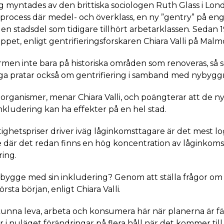
g myntades av den brittiska sociologen Ruth Glass i Lon
process där medel- och överklass, en ny ”gentry” på en
i en stadsdel som tidigare tillhört arbetarklassen. Seda
et, enligt gentrifieringsforskaren Chiara Valli på Malmö
ermen inte bara på historiska områden som renoveras, så 
a pratar också om gentrifiering i samband med nybyggn
organismer, menar Chiara Valli, och poängterar att de
nkludering kan ha effekter på en hel stad.
tighetspriser driver iväg låginkomsttagare är det mest log
 där det redan finns en hög koncentration av låginkomst
ring.
ybygge med sin inkludering? Genom att ställa frågor o
örsta början, enligt Chiara Valli.
nna leva, arbeta och konsumera här när planerna är fä
 nuläget förändringar på flera håll när det kommer till 