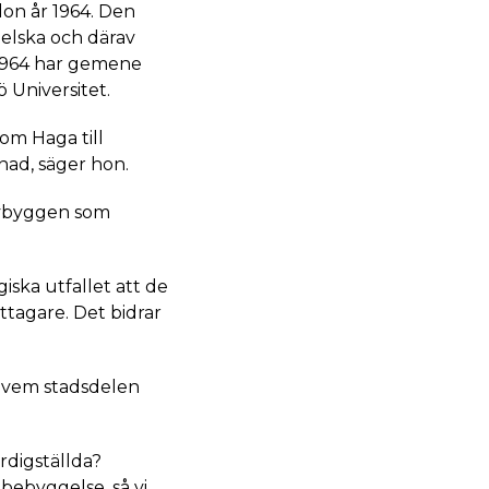
don år 1964. Den
gelska och därav
n 1964 har gemene
 Universitet.
som Haga till
ad, säger hon.
 nybyggen som
iska utfallet att de
tagare. Det bidrar
m vem stadsdelen
rdigställda?
bebyggelse, så vi