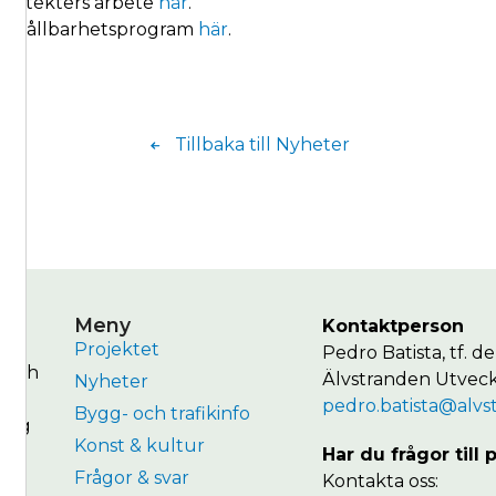
rkitekters arbete
här
.
ns hållbarhetsprogram
här
.
Tillbaka till Nyheter
Meny
Kontaktperson
Projektet
Pedro Batista, tf. 
r och
Älvstranden Utveck
Nyheter
n.
pedro.batista@alvs
Bygg- och trafikinfo
ling
Konst & kultur
Har du frågor till 
Frågor & svar
Kontakta oss: