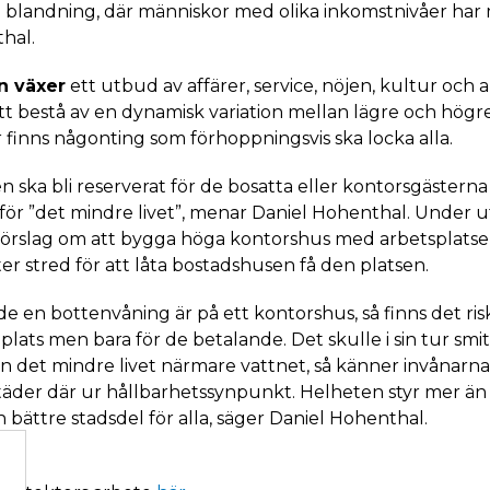
och blandning, där människor med olika inkomstnivåer har m
hal.
n växer
ett utbud av affärer, service, nöjen, kultur och 
bestå av en dynamisk variation mellan lägre och högre
 finns någonting som förhoppningsvis ska locka alla.
en ska bli reserverat för de bosatta eller kontorsgästerna
m för ”det mindre livet”, menar Daniel Hohenthal. Under
förslag om att bygga höga kontorshus med arbetsplatse
r stred för att låta bostadshusen få den platsen.
e en bottenvåning är på ett kontorshus, så finns det risk 
plats men bara för de betalande. Det skulle i sin tur smit
n det mindre livet närmare vattnet, så känner invånarna t
täder där ur hållbarhetssynpunkt. Helheten styr mer ä
n bättre stadsdel för alla, säger Daniel Hohenthal.