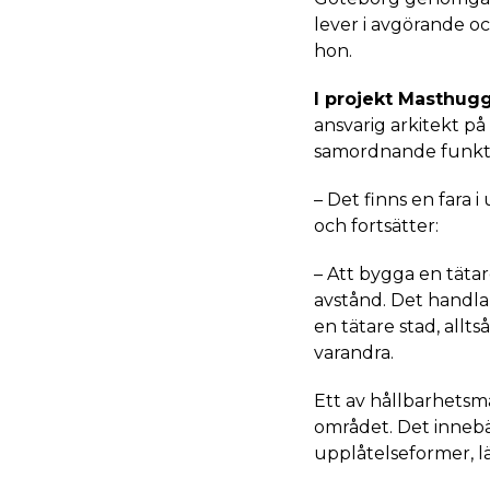
lever i avgörande oc
hon.
I projekt Masthug
ansvarig arkitekt p
samordnande funkti
– Det finns en fara 
och fortsätter:
– Att bygga en tätare
avstånd. Det handla
en tätare stad, allt
varandra.
Ett av hållbarhetsmå
området. Det innebä
upplåtelseformer, l