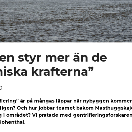
en styr mer än de
ska krafterna”
0
fiering” är på mångas läppar när nybyggen kommer 
ligen? Och hur jobbar teamet bakom Masthuggskaje
g i området? Vi pratade med gentrifieringsforskaren 
Hohenthal.