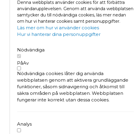
Läs mer om Kanozi A
Denna webbplats använder cookies för att förbättra
Läs Masthuggskaje
användarupplevelsen. Genom att använda webbplatsen
samtycker du till nödvändiga cookies, läs mer nedan
om hur vi hanterar cookies samt personuppgifter.
Läs mer om hur vi använder cookies
Hur vi hanterar dina personuppgifter
Nödvändiga
På
Av
Nödvändiga cookies låter dig använda
webbplatsen genom att aktivera grundläggande
funktioner, såsom sidnavigering och åtkomst till
Om
säkra områden på webbplatsen. Webbplatsen
masthuggskajen.se
fungerar inte korrekt utan dessa cookies.
Masthuggskajen.se är en sajt som delar nyhete
information om utvecklingen av Masthuggskaje
Sajten drivs av bland andra Älvstranden Utveck
som är en del av Göteborgs Stad.
Analys