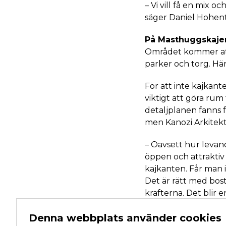
– Vi vill få en mix 
säger Daniel Hohent
På Masthuggskaje
Området kommer att 
parker och torg. Här
För att inte kajkant
viktigt att göra ru
detaljplanen fanns 
men Kanozi Arkitekte
– Oavsett hur levand
öppen och attraktiv 
kajkanten. Får man i
Det är rätt med bos
krafterna. Det blir e
Länkar:
Denna webbplats använder cookies