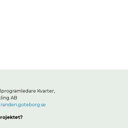
delprogramledare Kvarter,
ling AB
tranden.goteborg.se
projektet?