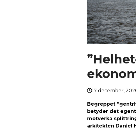
”Helhet
ekonomi
17 december, 202
Begreppet ”gentri
betyder det egent
motverka splittrin
arkitekten Daniel 