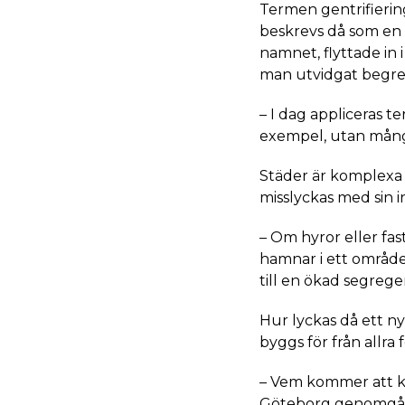
Termen gentrifierin
beskrevs då som en 
namnet, flyttade in 
man utvidgat begrepp
– I dag appliceras t
exempel, utan mång
Städer är komplexa 
misslyckas med sin i
– Om hyror eller fas
hamnar i ett område
till en ökad segrege
Hur lyckas då ett n
byggs för från allra f
– Vem kommer att ku
Göteborg genomgår i