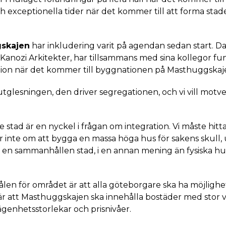
h exceptionella tider när det kommer till att forma stad
gskajen
har inkludering varit på agendan sedan start. D
å Kanozi Arkitekter, har tillsammans med sina kollegor f
on när det kommer till byggnationen på Masthuggskaj
i utglesningen, den driver segregationen, och vi vill motv
 stad är en nyckel i frågan om integration. Vi måste hitta
r inte om att bygga en massa höga hus för sakens skull,
så en sammanhållen stad, i en annan mening än fysiska hu
len för området är att alla göteborgare ska ha möjlighet 
r att Masthuggskajen ska innehålla bostäder med stor va
ägenhetsstorlekar och prisnivåer.