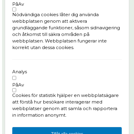
Nyheter
På
Av
Bygg- och trafikinfo
Nödvändiga cookies låter dig använda
Konst & kultur
webbplatsen genom att aktivera
Frågor & svar
grundläggande funktioner, såsom sidnavigering
och åtkomst till säkra områden på
Integritetspolicy
webbplatsen. Webbplatsen fungerar inte
korrekt utan dessa cookies.
Kontaktperson
Pedro Batista, tf. delprogramledare Kvarter,
Älvstranden Utveckling AB
Analys
pedro.batista@alvstranden.goteborg.se
På
Av
Har du frågor till projektet?
Cookies för statistik hjälper en webbplatsägare
Kontakta oss:
att förstå hur besökare interagerar med
info.masthuggskajen@alvstranden.goteborg.se
webbplatser genom att samla och rapportera
in information anonymt.
Följ oss på:
LinkedIn
Instagram
Facebook
Tillåt alla cookies