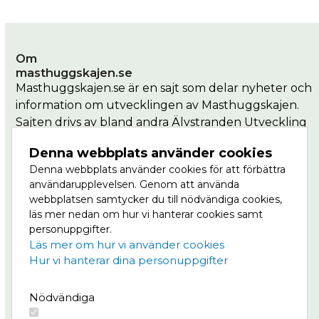
Om
masthuggskajen.se
Masthuggskajen.se är en sajt som delar nyheter och
information om utvecklingen av Masthuggskajen.
Sajten drivs av bland andra Älvstranden Utveckling
som är en del av Göteborgs Stad.
Denna webbplats använder cookies
Denna webbplats använder cookies för att förbättra
Masthuggkajen är en del av Vision Älvstaden,
användarupplevelsen. Genom att använda
Nordens största stadsutvecklingsprojekt där
webbplatsen samtycker du till nödvändiga cookies,
centrala Göteborg ska växa till dubbel storlek, på
läs mer nedan om hur vi hanterar cookies samt
båda sidor om älven. Läs mer om Masthuggskajen
personuppgifter.
på
Göteborg växer.
Läs mer om hur vi använder cookies
Hur vi hanterar dina personuppgifter
Meny
Nödvändiga
Projektet