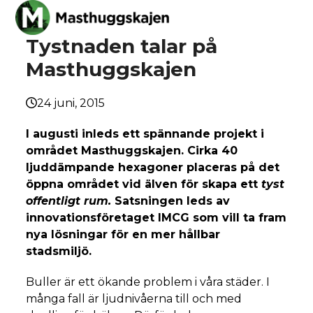
Skip
Open
Close
to
mobile
mobile
Tystnaden talar på
content
menu
menu
Masthuggskajen
24 juni, 2015
I augusti inleds ett spännande projekt i
området Masthuggskajen. Cirka 40
ljuddämpande hexagoner placeras på det
öppna området vid älven för skapa ett
tyst
offentligt rum.
Satsningen leds av
innovationsföretaget IMCG som vill ta fram
nya lösningar för en mer hållbar
stadsmiljö.
Buller är ett ökande problem i våra städer. I
många fall är ljudnivåerna till och med