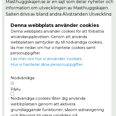
Masthuggskajen.se är en sajt som delar nyheter och
information om utvecklingen av Masthuggskajen.
Sajten drivs av bland andra Älvstranden Utveckling
som är en del av Göteborgs Stad.
Denna webbplats använder cookies
Denna webbplats använder cookies för att förbättra
Masthuggkajen är en del av Vision Älvstaden,
användarupplevelsen. Genom att använda
Nordens största stadsutvecklingsprojekt där
webbplatsen samtycker du till nödvändiga cookies,
centrala Göteborg ska växa till dubbel storlek, på
läs mer nedan om hur vi hanterar cookies samt
båda sidor om älven. Läs mer om Masthuggskajen
personuppgifter.
på
Göteborg växer.
Läs mer om hur vi använder cookies
Hur vi hanterar dina personuppgifter
Meny
Nödvändiga
Projektet
Nyheter
På
Av
Bygg- och trafikinfo
Nödvändiga cookies låter dig använda
Konst & kultur
webbplatsen genom att aktivera
Frågor & svar
grundläggande funktioner, såsom sidnavigering
och åtkomst till säkra områden på
Integritetspolicy