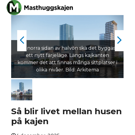
Skip
Open
Close
to
mobile
mobile
content
menu
menu
previous
next
På norra sidan av halvön ska det byggas
ett nytt färjeläge. Längs kajkanten
slide
slid
kommer det att finnas många sittplatser i
olika nivåer. Bild: Arkitema
Så blir livet mellan husen
på kajen