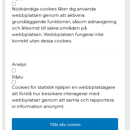
Bygg- och trafikinfo
Nödvändiga cookies låter dig använda
Konst & kultur
webbplatsen genom att aktivera
Frågor & svar
grundläggande funktioner, såsom sidnavigering
och åtkomst till säkra områden på
Integritetspolicy
webbplatsen. Webbplatsen fungerar inte
korrekt utan dessa cookies.
Kontaktperson
Pedro Batista, tf. delprogramledare Kvarter,
Älvstranden Utveckling AB
Analys
pedro.batista@alvstranden.goteborg.se
På
Av
Har du frågor till projektet?
Cookies för statistik hjälper en webbplatsägare
Kontakta oss:
att förstå hur besökare interagerar med
info.masthuggskajen@alvstranden.goteborg.se
webbplatser genom att samla och rapportera
in information anonymt.
Följ oss på:
LinkedIn
Instagram
Facebook
Tillåt alla cookies