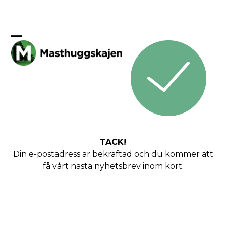
Skip
to
content
Open
Close
mobile
mobile
menu
menu
TACK!
Din e-postadress är bekräftad och du kommer att
få vårt nästa nyhetsbrev inom kort.