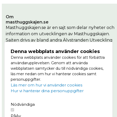
Om
masthuggskajen.se
Masthuggskajen.se är en sajt som delar nyheter och
information om utvecklingen av Masthuggskajen.
Sajten drivs av bland andra Älvstranden Utveckling
som är en del av Göteborgs Stad.
Denna webbplats använder cookies
Denna webbplats använder cookies för att förbättra
Masthuggkajen är en del av Vision Älvstaden,
användarupplevelsen. Genom att använda
Nordens största stadsutvecklingsprojekt där
webbplatsen samtycker du till nödvändiga cookies,
centrala Göteborg ska växa till dubbel storlek, på
läs mer nedan om hur vi hanterar cookies samt
båda sidor om älven. Läs mer om Masthuggskajen
personuppgifter.
på
Göteborg växer.
Läs mer om hur vi använder cookies
Hur vi hanterar dina personuppgifter
Meny
Nödvändiga
Projektet
Nyheter
På
Av