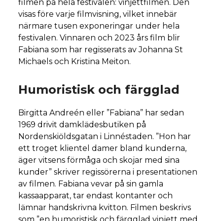
filmen på hela festivalen: vinjettfilmen. Den
visas före varje filmvisning, vilket innebär
närmare tusen exponeringar under hela
festivalen. Vinnaren och 2023 års film blir
Fabiana som har regisserats av Johanna St
Michaels och Kristina Meiton.
Humoristisk och färgglad
Birgitta Andreén eller ”Fabiana” har sedan
1969 drivit damklädesbutiken på
Nordenskiöldsgatan i Linnéstaden. ”Hon har
ett troget klientel damer bland kunderna,
äger vitsens förmåga och skojar med sina
kunder” skriver regissörerna i presentationen
av filmen. Fabiana vevar på sin gamla
kassaapparat, tar endast kontanter och
lämnar handskrivna kvitton. Filmen beskrivs
som ”en humoristisk och färgglad vinjett med