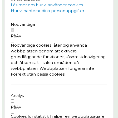
på
Göteborg växer.
Läs mer om hur vi använder cookies
Hur vi hanterar dina personuppgifter
Meny
Nödvändiga
Projektet
Nyheter
På
Av
Bygg- och trafikinfo
Nödvändiga cookies låter dig använda
Konst & kultur
webbplatsen genom att aktivera
Frågor & svar
grundläggande funktioner, såsom sidnavigering
och åtkomst till säkra områden på
Integritetspolicy
webbplatsen. Webbplatsen fungerar inte
korrekt utan dessa cookies.
Kontaktperson
Pedro Batista, tf. delprogramledare Kvarter,
Älvstranden Utveckling AB
Analys
pedro.batista@alvstranden.goteborg.se
På
Av
Har du frågor till projektet?
Cookies för statistik hjälper en webbplatsägare