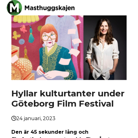
Skip
Open
Close
to
mobile
mobile
content
menu
menu
Hyllar kulturtanter under
Göteborg Film Festival
24 januari, 2023
Den är 45 sekunder lång och