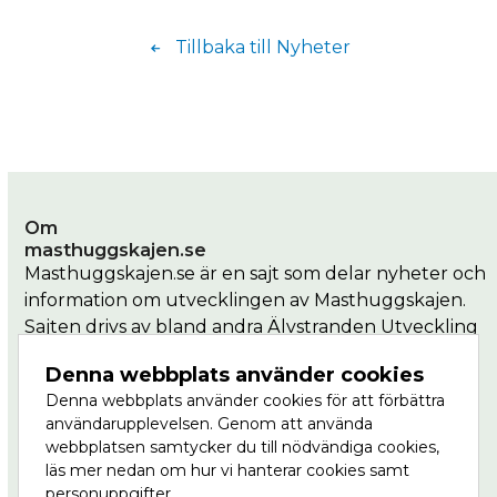
Tillbaka till Nyheter
Om
masthuggskajen.se
Masthuggskajen.se är en sajt som delar nyheter och
information om utvecklingen av Masthuggskajen.
Sajten drivs av bland andra Älvstranden Utveckling
som är en del av Göteborgs Stad.
Denna webbplats använder cookies
Denna webbplats använder cookies för att förbättra
Masthuggkajen är en del av Vision Älvstaden,
användarupplevelsen. Genom att använda
Nordens största stadsutvecklingsprojekt där
webbplatsen samtycker du till nödvändiga cookies,
centrala Göteborg ska växa till dubbel storlek, på
läs mer nedan om hur vi hanterar cookies samt
båda sidor om älven. Läs mer om Masthuggskajen
personuppgifter.