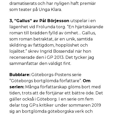
dramatiserats och har nyligen haft premiär
som teater på Unga Klara.
3, ”Gallus” av Pål Börjesson
utspelar i en
lägenhet vid Frölunda torg. ”En hjärtskärande
roman till brädden fylld av ömhet…
Gallus,
som roman betraktat, är en unik, samtida
skildring av fattigdom, hopplöshet och
lojalitet.
” skrev Ingrid Bossendal när hon
recenserade den i GP 2013. Det tycker jag
sammanfattar den väldigt fint.
Bubblare:
Göteborgs-Postens serie
”Göteborgs bortglömda författare”.
Om
serien:
Många författarskap glöms bort med
tiden, trots att de förtjänar ett bättre öde. Det
gäller också i Göteborg. I en serie om fem
delar tog GP:s kritiker under sommaren 2019
sig an bortglömda göteborgska verk och