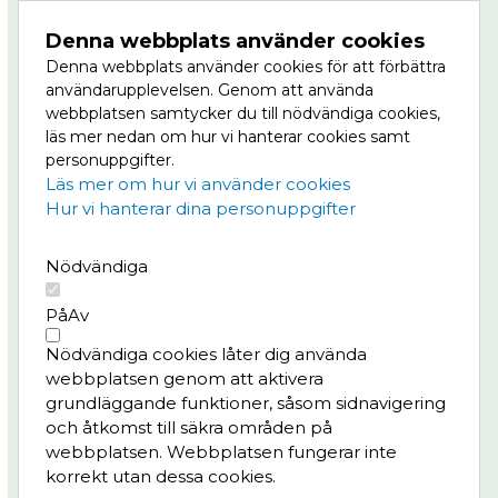
som är en del av Göteborgs Stad.
Denna webbplats använder cookies
Denna webbplats använder cookies för att förbättra
Masthuggkajen är en del av Vision Älvstaden,
användarupplevelsen. Genom att använda
Nordens största stadsutvecklingsprojekt där
webbplatsen samtycker du till nödvändiga cookies,
centrala Göteborg ska växa till dubbel storlek, på
läs mer nedan om hur vi hanterar cookies samt
båda sidor om älven. Läs mer om Masthuggskajen
personuppgifter.
på
Göteborg växer.
Läs mer om hur vi använder cookies
Hur vi hanterar dina personuppgifter
Meny
Nödvändiga
Projektet
Nyheter
På
Av
Bygg- och trafikinfo
Nödvändiga cookies låter dig använda
Konst & kultur
webbplatsen genom att aktivera
Frågor & svar
grundläggande funktioner, såsom sidnavigering
och åtkomst till säkra områden på
Integritetspolicy
webbplatsen. Webbplatsen fungerar inte
korrekt utan dessa cookies.