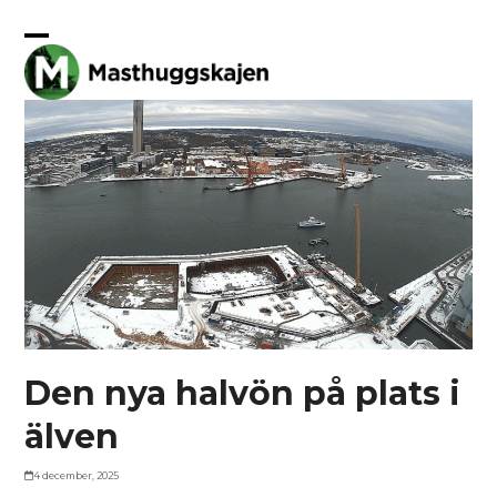
Skip
to
Open
Close
content
mobile
mobile
menu
menu
Den nya halvön på plats i
älven
4 december, 2025