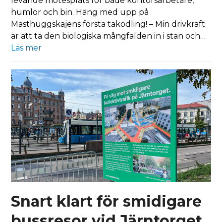
levande mötesplats för både kontorsarbetare,
humlor och bin. Häng med upp på
Masthuggskajens första takodling! – Min drivkraft
är att ta den biologiska mångfalden in i stan och…
Läs mer
Snart klart för smidigare
bussresor vid Järntorget