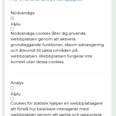
Meny
Nödvändiga
Projektet
Nyheter
På
Av
Bygg- och trafikinfo
Nödvändiga cookies låter dig använda
Konst & kultur
webbplatsen genom att aktivera
Frågor & svar
grundläggande funktioner, såsom sidnavigering
och åtkomst till säkra områden på
Integritetspolicy
webbplatsen. Webbplatsen fungerar inte
korrekt utan dessa cookies.
Kontaktperson
Pedro Batista, tf. delprogramledare Kvarter,
Älvstranden Utveckling AB
Analys
pedro.batista@alvstranden.goteborg.se
På
Av
Har du frågor till projektet?
Cookies för statistik hjälper en webbplatsägare
Kontakta oss:
att förstå hur besökare interagerar med
info.masthuggskajen@alvstranden.goteborg.se
webbplatser genom att samla och rapportera