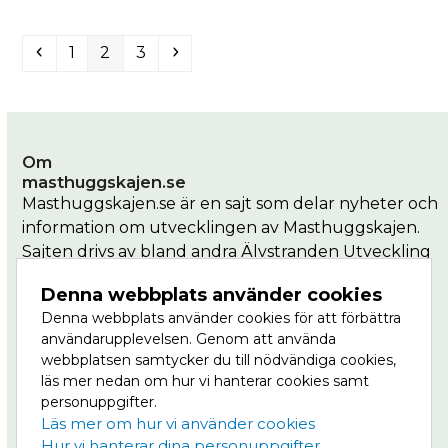
Previous
Page
Page
Page
Next
1
2
3
Om
masthuggskajen.se
Masthuggskajen.se är en sajt som delar nyheter och
information om utvecklingen av Masthuggskajen.
Sajten drivs av bland andra Älvstranden Utveckling
som är en del av Göteborgs Stad.
Denna webbplats använder cookies
Denna webbplats använder cookies för att förbättra
Masthuggkajen är en del av Vision Älvstaden,
användarupplevelsen. Genom att använda
Nordens största stadsutvecklingsprojekt där
webbplatsen samtycker du till nödvändiga cookies,
centrala Göteborg ska växa till dubbel storlek, på
läs mer nedan om hur vi hanterar cookies samt
båda sidor om älven. Läs mer om Masthuggskajen
personuppgifter.
på
Göteborg växer.
Läs mer om hur vi använder cookies
Hur vi hanterar dina personuppgifter